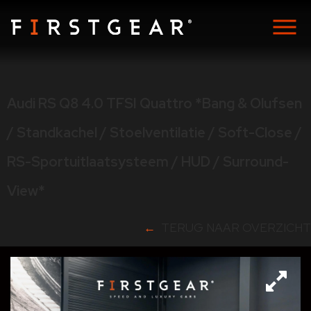
Audi RS Q8 4.0 TFSI Quattro *Bang & Olufsen
/ Standkachel / Stoelventilatie / Soft-Close /
RS-Sportuitlaatsysteem / HUD / Surround-
View*
TERUG NAAR OVERZICHT