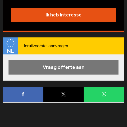
Keramisch remsysteem
Verbruik (gemiddeld)
12.1 liter per 100km
voor en achter,
Parkeerrem elektro-
Remzadels Antraciet
Ik heb interesse
Verbruik (snelweg)
9.2 liter per 100km
mechanisch
gespoten
Audi music interface op
Zij-airbag voor
de achterbank
Laadrandbescherming
Start-/stopsysteem
(Roestvrij staal)
NL
Rijassistent-systeem
Niet-rokerspakket
Verkeerstekenherkenning
Vraag offerte aan
Achterlichten LED met
dynamisch knipperlicht
Hulppakket Tour
Multimedia-interface MMI
Airbag
Navigation Plus met MMI
Touch
Bestuurders-/passagierskant
Rijassistent-systeem
Remassistent (Audi pre
sense front)
Head-up-display