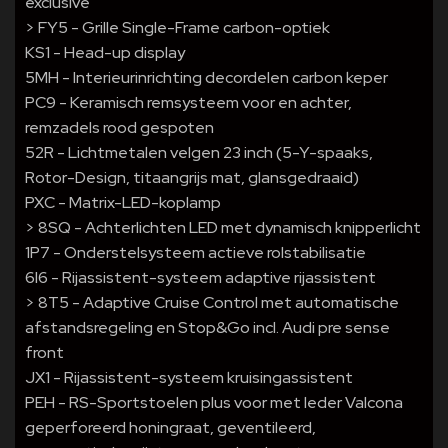
exclusive
> FY5 - Grille Single-Frame carbon-optiek
KS1 - Head-up display
5MH - Interieurinrichting decordelen carbon keper
PC9 - Keramisch remsysteem voor en achter,
remzadels rood gespoten
52R - Lichtmetalen velgen 23 inch (5-Y-spaaks,
Rotor-Design, titaangrijs mat, glansgedraaid)
PXC - Matrix-LED-koplamp
> 8SQ - Achterlichten LED met dynamisch knipperlicht
1P7 - Onderstelsysteem actieve rolstabilisatie
6I6 - Rijassistent-systeem adaptive rijassistent
> 8T5 - Adaptive Cruise Control met automatische
afstandsregeling en Stop&Go incl. Audi pre sense
front
JX1 - Rijassistent-systeem kruisingassistent
PEH - RS-Sportstoelen plus voor met leder Valcona
geperforeerd honingraat, geventileerd,