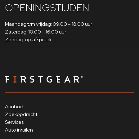
Rijassistent-systeem
Stuurkolom (Stuur) electr.
OPENINGSTIJDEN
Uitwijk-assistent
verstelbaar
Stoel en Leuningwang
Maandag t/m vrijdag: 09.00 – 18.00 uur
Sportdifferentieel
pneumatisch instelbaar
Zaterdag: 10.00 – 16.00 uur
Dakbekleding Alcantara
Zondag: op afspraak
Matrix-LED-koplamp
Zwart
Akoestisch glas
Portierruiten aan de
Mild-Hybrid-Technologie
zijkant
Ruitensproeistukken
Binnenspiegel met
verwarmbaar
Dimautomaat
Interieurinrichting:
Interieurelementen in
Leer boven en onder
Stoelverwarming voor
Aanbod
Zoekopdracht
Speciale lak Daytonagrijs
Parelmoereffect
Stoelventilatie voor
Services
Auto inruilen
Middenarmsteun voor
Bandenspanningscontrolesysteem
Comfort-uitrusting