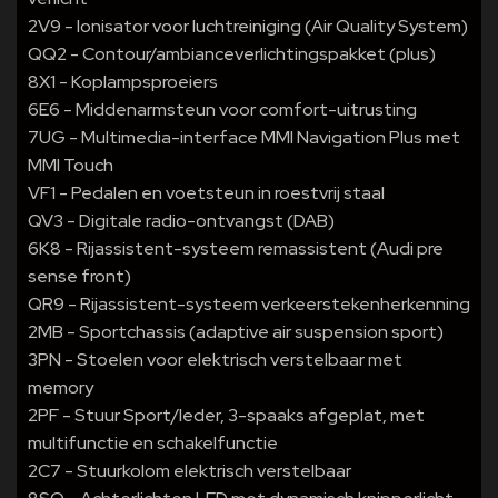
2V9 - Ionisator voor luchtreiniging (Air Quality System)
QQ2 - Contour/ambianceverlichtingspakket (plus)
8X1 - Koplampsproeiers
6E6 - Middenarmsteun voor comfort-uitrusting
7UG - Multimedia-interface MMI Navigation Plus met
MMI Touch
VF1 - Pedalen en voetsteun in roestvrij staal
QV3 - Digitale radio-ontvangst (DAB)
6K8 - Rijassistent-systeem remassistent (Audi pre
sense front)
QR9 - Rijassistent-systeem verkeerstekenherkenning
2MB - Sportchassis (adaptive air suspension sport)
3PN - Stoelen voor elektrisch verstelbaar met
memory
2PF - Stuur Sport/leder, 3-spaaks afgeplat, met
multifunctie en schakelfunctie
2C7 - Stuurkolom elektrisch verstelbaar