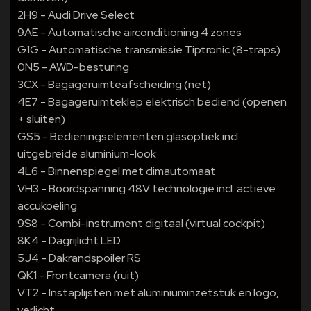
2H9 - Audi Drive Select
9AE - Automatische airconditioning 4 zones
G1G - Automatische transmissie Tiptronic (8-traps)
0N5 - AWD-besturing
3CX - Bagageruimteafscheiding (net)
4E7 - Bagageruimteklep elektrisch bediend (openen
+ sluiten)
GS5 - Bedieningselementen glasoptiek incl.
uitgebreide aluminium-look
4L6 - Binnenspiegel met dimautomaat
VH3 - Boordspanning 48V technologie incl. actieve
accukoeling
9S8 - Combi-instrument digitaal (virtual cockpit)
8K4 - Dagrijlicht LED
5J4 - Dakrandspoiler RS
QK1 - Frontcamera (ruit)
VT2 - Instaplijsten met aluminiuminzetstuk en logo,
verlicht