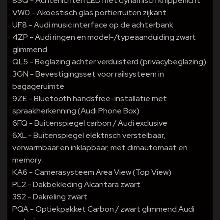
8SQ - Achterlichten LED met dynamisch knipperlicht
VW0 - Akoestisch glas portierruiten zijkant
UF8 - Audi music interface op de achterbank
4ZP - Audi ringen en model-/typeaanduiding zwart
glimmend
QL5 - Beglazing achter verduisterd (privacybeglazing)
3GN - Bevestigingsset voor railsysteem in
bagageruimte
9ZE - Bluetooth handsfree-installatie met
spraakherkenning (Audi Phone Box)
6FQ - Buitenspiegel carbon / Audi exclusive
6XL - Buitenspiegel elektrisch verstelbaar,
verwarmbaar en inklapbaar, met dimautomaat en
memory
KA6 - Camerasysteem Area View (Top View)
PL2 - Dakbekleding Alcantara zwart
3S2 - Dakreling zwart
PQA - Optiekpakket Carbon / zwart glimmend Audi