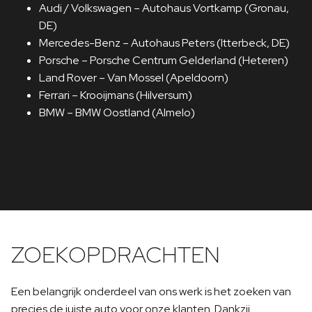
Audi / Volkswagen – Autohaus Vortkamp (Gronau,
DE)
Mercedes-Benz – Autohaus Peters (Itterbeck, DE)
Porsche – Porsche Centrum Gelderland (Heteren)
Land Rover – Van Mossel (Apeldoorn)
Ferrari – Krooijmans (Hilversum)
BMW – BMW Oostland (Almelo)
ZOEKOPDRACHTEN
Een belangrijk onderdeel van ons werk is het zoeken van
precies de juiste auto voor onze klanten. Dankzij