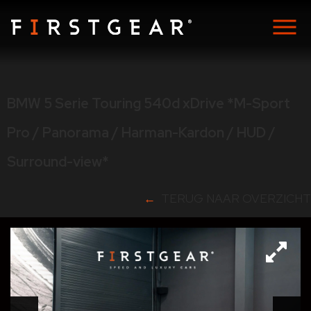
BMW 5 Serie Touring 540d xDrive *M-Sport
Pro / Panorama / Harman-Kardon / HUD /
Surround-view*
TERUG NAAR OVERZICHT