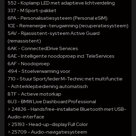
552 - Koplamp LED met adaptieve lichtverdeling
337 - M Sport-pakket
6PA - Personalisatiesysteem (Personal eSIM)
1CE - Remenergie-terugwinning (recuperatiesysteem)
5AV - Rijassistent-systeem Active Guard
(remassistent)
6AK - ConnectedDrive Services
6AE - Intelligente noodoproep incl. TeleServices
6AF - Noodoproep
494 - Stoelverwarming voor
710 - Stuur Sport/leder M-Technic met multifunctie
- Achterklepbediening automatisch
8TF - Actieve motorkap
6U3 - BMW Live Dashboard Professional
> 24826 - Handsfree-installatie Bluetooth met USB-
Audio-interface
> 25193 - Head-up-display Full Color
> 25709 - Audio-navigatiesysteem