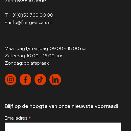
7544 RG Enschede
Leerimitatie Veganza
geperforeerd (Zwart met
Dakbekleding Antraciet
Quilten)
T
+31(0)53 760 00 00
Inductielaadstation voor
E
info@firstgearcars.nl
Rijassistent-systeem
Smartphone (Wireless
Kruising-assistent
Charging)
Centrale vergrendeling
met Diefstalbeveiliging
Maandag t/m vrijdag: 09.00 – 18.00 uur
Alarminstallatie
en Crashsensor
Zaterdag: 10.00 – 16.00 uur
Rijassistent-systeem
Zondag: op afspraak
Achteruitrijhulp
Rijassistent-systeem
Noodremfunctie (Active
actieve Rijbaanassistent
PDC)
Mild-Hybride 223 kW
Cruisecontrolsysteem
(Motor 3,0 L - 223 kW)
met Remfunctie
Surround-
Blijf op de hoogte van onze nieuwste voorraad!
Rijassistent-systeem
camerasysteem
(Surround View)
Achteruitrij-assistent
*
Emailadres
Sound-systeem Harman-
Head-up-display Full
Kardon
Color