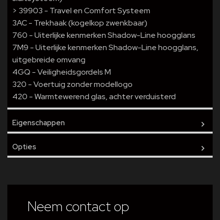
> 39903 - Travel en Comfort Systeem
3AC - Trekhaak (kogelkop zwenkbaar)
760 - Uiterlijke kenmerken Shadow-Line hoogglans
7M9 - Uiterlijke kenmerken Shadow-Line hoogglans,
uitgebreide omvang
4GQ - Veiligheidsgordels M
320 - Voertuig zonder modellogo
420 - Warmtewerend glas, achter verduisterd
Eigenschappen
Opties
Kilometerstand
57.500 km
Bouwjaar
2025
Overige
Kleur
grijs
Comfort-stoelen voor
Neem contact op
electr. verstelbaar (links
Airbag Passagierszijde
met Memory)
Interieurkleur
Zwart