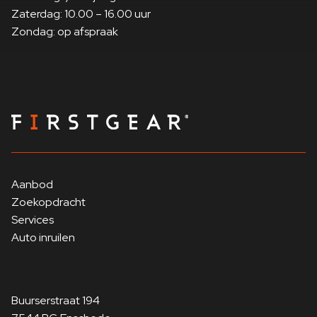
Zaterdag: 10.00 – 16.00 uur
Service-systeem:
Emissie-arm volgens
Zondag: op afspraak
Intelligente noodoproep
emissienorm Euro 6e
incl. TeleServices
Interieurinrichting:
Interieurlijsten
Rijassistent-systeem
Donkerzilver / Edelhout
BMW Natuurlijk Interactive
Eik donker Hoogglanzend
Personalisatiesysteem
Rijassistent-systeem
(BMW My Modes)
Dwarsverkeer-assistent
Rijassistent-systeem
Uiterlijke kenmerken:
Inrijd-
Shadow-Line Hoogglans
Aanbod
verbodwaarschuwing
(uitgebreide omvang)
Zoekopdracht
Rijassistent-systeem
Services
Rijstrookwissel-
Auto inruilen
Veiligheidsgordels M
waarschuwingssysteem
Trekhaak (kogelkop
Personalisatiesysteem
zwenkbaar)
(Personal eSIM)
Buurserstraat 194
Stoelbekleding/kussens: