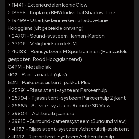
> 11441 - Exterieurdelen Iconic Glow
> 18568 - Koplamp BMW Individual Shadow-Line
> 19499 - Uiterlijke kenmerken: Shadow-Line
Hoogglans (uitgebreide omvang)
> 24701 - Sound-systeem Harman-Kardon
> 37106 - Veiligheidsgordels M
> 40188 - Remsysteem: M Sportremmen (Remzadels
gespoten, Rood Hoogglanzend)
C4PM - Metallic lak
402 - Panoramadak (glas)
5DN - Parkeerassistent-pakket Plus
> 25791 - Rijassistent-systeem Parkeerhulp
> 25794 - Rijassistent-systeem Parkeerhulp Zijkant
> 25885 - Service-systeem: Remote 3D View
> 39804 - Achteruitrijcamera
> 39815 - Surround-camerasysteem (Surround View)
> 41157 - Rijassistent-systeem Achteruitrij-assistent
> 41182 - Rijassistent-systeem Achteruitrijhulp