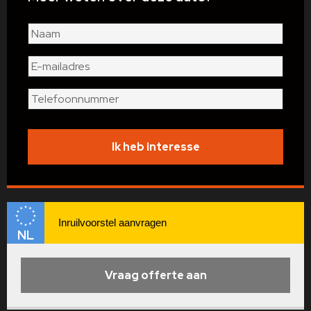
Gewicht
1.605 kg
autotelefoon
schakelmogelijkheid aan
voorbereiding
stuurwiel
Wielbasis
245 cm
elektrisch glazen
schuif-/kanteldak
extra getint glas
stuurbekrachtiging
Energielabel
snelheidsafhankelijk
keyless entry
Verbruik (gemiddeld)
9.7 liter per 100km
alarm klasse 3
sportstuur
Ik heb interesse
zij airbag(s) voor
parkeersensor achter
Verbruik (snelweg)
7.7 liter per 100km
Anti doorSlip Regeling
lichtmetalen velgen 20"
RDW-leges
LED koplampen
bandenspanningscontrolesysteem
grootlichtassistent
NL
stoel ventilatie voor
Vraag offerte aan
Toon meer