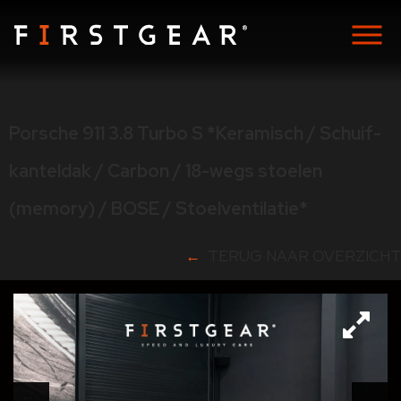
Porsche 911 3.8 Turbo S *Keramisch / Schuif-
kanteldak / Carbon / 18-wegs stoelen
(memory) / BOSE / Stoelventilatie*
TERUG NAAR OVERZICHT