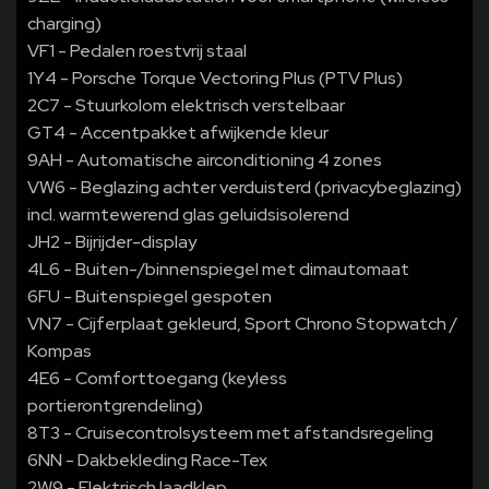
charging)
VF1 - Pedalen roestvrij staal
1Y4 - Porsche Torque Vectoring Plus (PTV Plus)
2C7 - Stuurkolom elektrisch verstelbaar
GT4 - Accentpakket afwijkende kleur
9AH - Automatische airconditioning 4 zones
VW6 - Beglazing achter verduisterd (privacybeglazing)
incl. warmtewerend glas geluidsisolerend
JH2 - Bijrijder-display
4L6 - Buiten-/binnenspiegel met dimautomaat
6FU - Buitenspiegel gespoten
VN7 - Cijferplaat gekleurd, Sport Chrono Stopwatch /
Kompas
4E6 - Comforttoegang (keyless
portierontgrendeling)
8T3 - Cruisecontrolsysteem met afstandsregeling
6NN - Dakbekleding Race-Tex
2W9 - Elektrisch laadklep