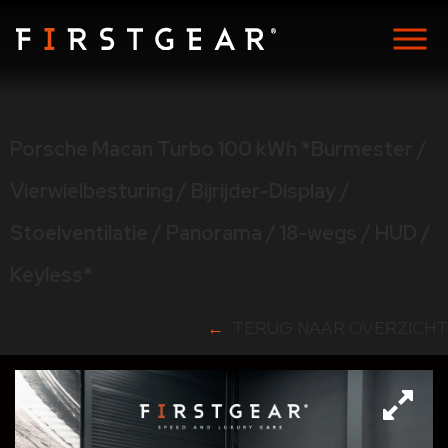
Porsche Macan Turbo 100 kWh *Burmester /
Vierwielbesturing / Bijrijder-Display /
Stoelventilatie / Panorama / 18-wegs / HUD /
Keyless*
TERUG NAAR OVERZICHT