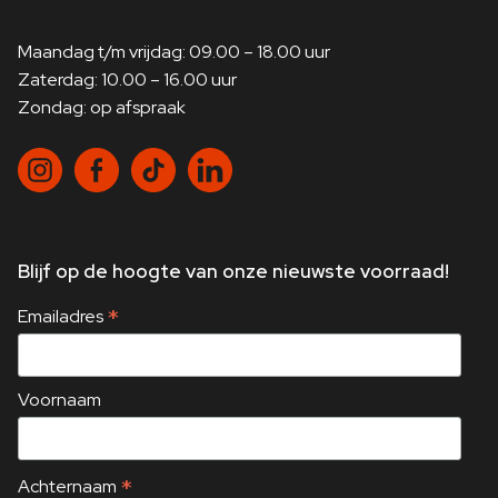
Porsche Stability
Trekhaak electr.
Management (PSM)
inklapbaar
Maandag t/m vrijdag: 09.00 – 18.00 uur
Rijassistent-systeem
Zaterdag: 10.00 – 16.00 uur
Multi-collision
Buiten-/binnenspiegel
remsysteem (Multi
Zondag: op afspraak
Collision Brake)
met Dimautomaat
Matrix-LED-koplamp,
Gletsjer ijsblauw, incl.
Noodoproepsysteem
Porsche Dynamic Light
(eCall)
Systeem Plus (PDLS+)
Centrale vergrendeling
Blijf op de hoogte van onze nieuwste voorraad!
Buitenspiegel electr.
met Radio-
afstandsbediening
inklapbaar
*
Emailadres
Stoelverwarming voor +
Wegrijblokkering
achter
Porsche Traction
Voornaam
Head-up-display
Management (PTM)
Hoofdairbag-systeem
Bandenspanningscontrolesysteem
(Curtain-airbag)
*
Achternaam